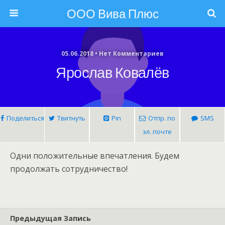
ООО Вива Плюс
05.06.2018 • Нет Комментариев
Ярослав Ковалёв
Поделиться
Твитнуть
Pin
Отпр. по
SMS
эл. почте
Одни положительные впечатления. Будем
продолжать сотрудничество!
Предыдущая Запись