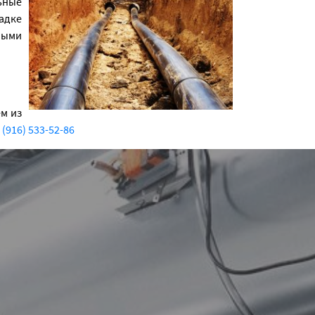
ьные
адке
ными
м из
 (916) 533-52-86