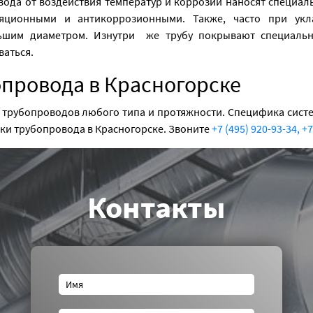
вода от воздействия температур и коррозии наносят специал
яционными и антикоррозионными. Также, часто при укл
льшим диаметром. Изнутри же трубу покрывают специаль
ваться.
провода в Красногорске
трубопроводов любого типа и протяжности. Специфика систе
дки трубопровода в Красногорске. Звоните
+7 (495) 920-93-34,
+7
Контакты