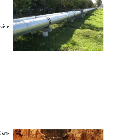
ый и
быть