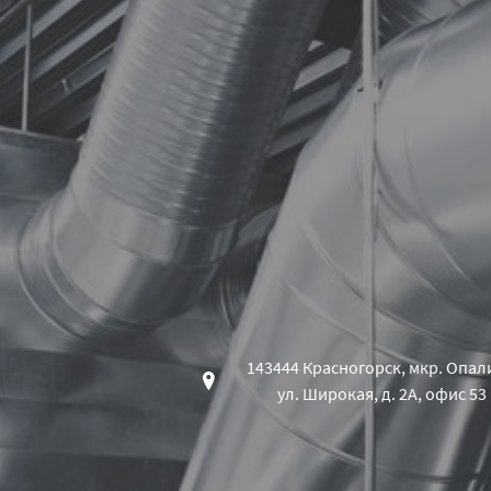
143444 Красногорск, мкр. Опал
ул. Широкая, д. 2А, офис 53