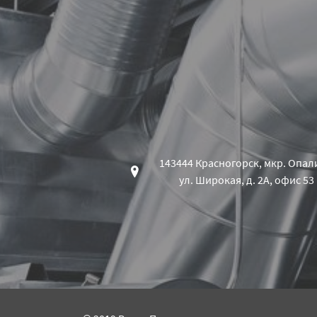
143444 Красногорск, мкр. Опал
ул. Широкая, д. 2А, офис 53