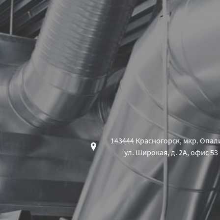
143444 Красногорск, мкр. Опал
ул. Широкая, д. 2А, офис 53