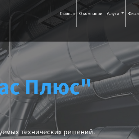
Главная
О компании
Услуги
Физ 
ас Плюс"
еских решений.