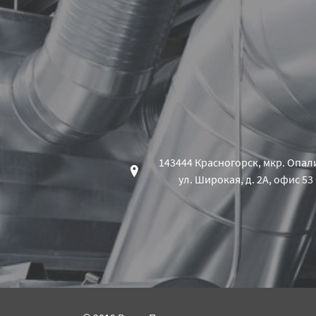
143444 Красногорск, мкр. Опал
ул. Широкая, д. 2А, офис 53